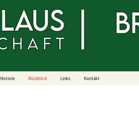
us Bruderschaft
Historie
Rückblick
Links
Kontakt
Geschichte
Schützenfeste
Werbepartner
Impressum
Bruderschaftsfahne
Bilder&Co
Datenschutzerklärung
Bilder
Königs- und
Festhefte
Ministersilber