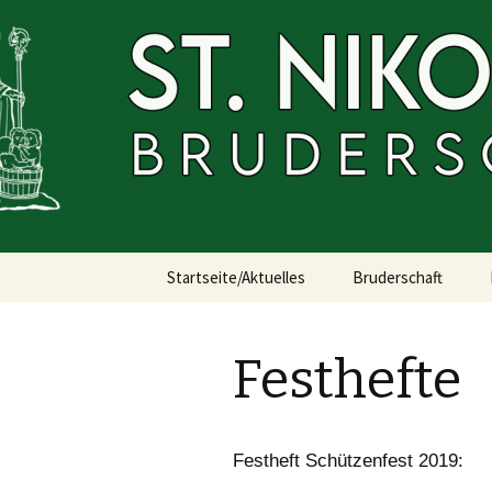
St. Nikola
V.
Springe
Startseite/Aktuelles
Bruderschaft
zum
Inhalt
Über uns
Festhefte
Termine
In Memoriam
Festheft Schützenfest 2019:
Satzung