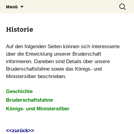
Springe
Suchen
St. Nikolaus Bruderschaft
Menü
zum
nach:
Brüggen 1861 e. V.
Inhalt
Historie
Auf den folgenden Seiten können sich Interessierte
über die Entwicklung unserer Bruderschaft
informieren. Daneben sind Details über unsere
Bruderschaftsfahne sowie das Königs- und
Ministersilber beschrieben.
Geschichte
Bruderschaftsfahne
Königs- und Ministersilber
<<zurück>>