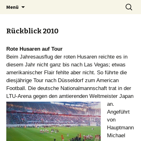
Springe
Suchen
St. Nikolaus Bruderschaft
Menü
zum
nach:
Brüggen 1861 e. V.
Inhalt
Rückblick 2010
Rote Husaren auf Tour
Beim Jahresausflug der roten Husaren reichte es in
diesem Jahr nicht ganz bis nach Las Vegas; etwas
amerikanischer Flair fehlte aber nicht. So führte die
diesjährige Tour nach Düsseldorf zum American
Football. Die deutsche Nationalmannschaft trat in der
LTU-Arena gegen den amtierenden Weltmeister Japan
an.
Angeführt
von
Hauptmann
Michael