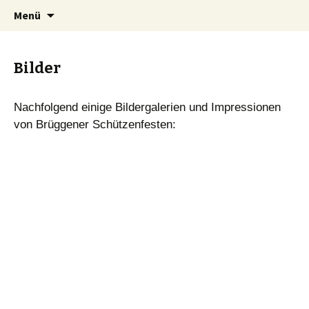
Springe
Suchen
St. Nikolaus Bruderschaft
Menü
zum
nach:
Brüggen 1861 e. V.
Inhalt
Bilder
Nachfolgend einige Bildergalerien und Impressionen
von Brüggener Schützenfesten: